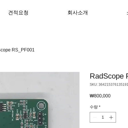
견적요청
회사소개
cope RS_PF001
RadScope 
SKU: 36421537613519
₩800,000
가
격
수량
*