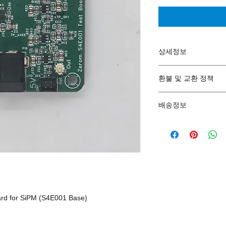
상세정보
자세한 설명은 제품 
환불 및 교환 정책
🛍 환불 및 교환 정책 (Re
배송정보
제품 수령 후 
및 교환이 가
🛠 주문 제작 안내
제품에 
물리적
본 제품은 
주
용 흔적이 있
작됩니다.
초기 불량(전원
제작 및 완료
일 이내 
무상 
하므로 별도 
반품 시 반드시
제작이 완료된 
(케이블, 매뉴
이내 한진택배
환불 처리 기간
ard for SiPM (S4E001 Base)
주문 제작 특
일 이내
입니다
에 의한 취소
🔧 제품 관리법 (Produc