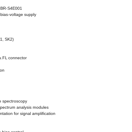
📦 배송 정보
정전기 방지를
AFBR-S4E001
배송사는 
한
트 등)
 를 사
bias-voltage supply
내 수령
 가능
동작 중에는 
주말 및 공휴일
마세요
 — 과
발송됩니다.
다.
제주도 및 도
습기나 먼지가
K1, SK2)
할 수 있습니다
고, 
건조하고 
제품 발송 시 
전원 공급 시 
내
됩니다.
전원 연결 전
u.FL connector
배송 중 파손
장기간 사용하
센터로 연락 
넣어 보관하세
ion
펌웨어 및 소
제공된 경로
만
⚠️ 주의사항 (Caution
RS-Spec R
반 소비자용이
pe spectroscopy
본 제품을 방
 spectrum analysis modules
거나 오용할 
ation for signal amplification
사용 중 이상
전원을 차단하
 bias control,