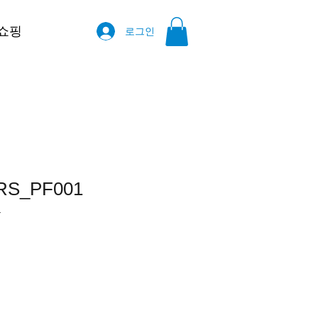
쇼핑
로그인
RS_PF001
1