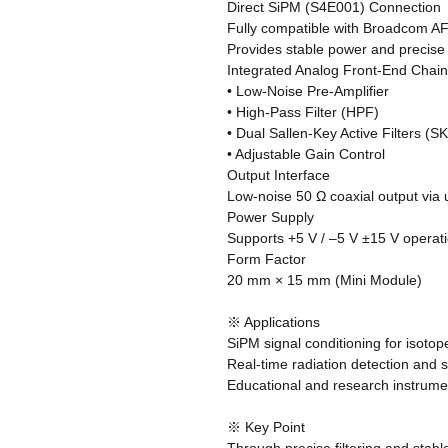
Direct SiPM (S4E001) Connection
Fully compatible with Broadcom 
Provides stable power and precise 
Integrated Analog Front-End Chain
• Low-Noise Pre-Amplifier
• High-Pass Filter (HPF)
• Dual Sallen-Key Active Filters (S
• Adjustable Gain Control
Output Interface
Low-noise 50 Ω coaxial output via 
Power Supply
Supports +5 V / –5 V ±15 V operat
Form Factor
20 mm × 15 mm (Mini Module)
※ Applications
SiPM signal conditioning for isoto
Real-time radiation detection and
Educational and research instrument
※ Key Point
Through precise filtering and stable